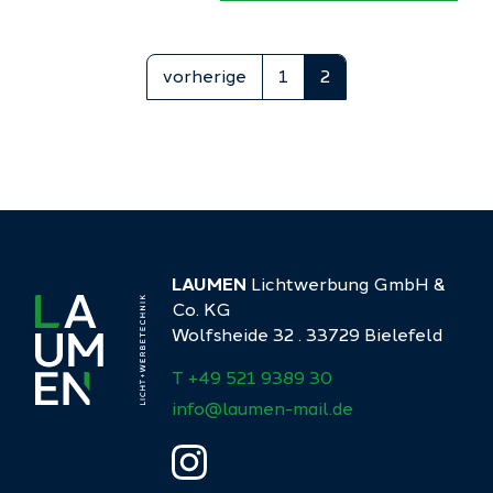
vorherige
1
2
LAUMEN
Lichtwerbung GmbH &
Co. KG
Wolfsheide 32 . 33729 Bielefeld
T +49 521 9389 30
info@laumen-mail.de